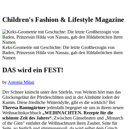
Children's Fashion & Lifestyle Magazine
Keks-Geometrie mit Geschichte: Die letzte Großherzogin von
Baden, Prinzessin Hilda von Nassau, gab den Hildabrötchen ihren
Namen
DAS wird ein FEST!
by
Antonia Milan
Der Schnee knirscht
unter den Stiefeln, von Weitem hört man das
Glockengeläut der Pferdeschlitten und in der Almhütte lodert der
Kamin. Diese friedliche Winteridylle, gibt es die wirklich? Bei
Theresa Baumgärtner
jedenfalls begegnet sie uns in ihrem neuen
Weihnachtskochbuch
„WEIHNACHTEN. Rezepte für die
schönste Zeit des Jahres“.
Zwischen Gänsebraten und „Monarch
of the Glen“ entfaltet die Weihnachtszeit ihren Zauber, Seite für
Seite, so festlich und stimmungsvoll, da wird selbst dem Grinch