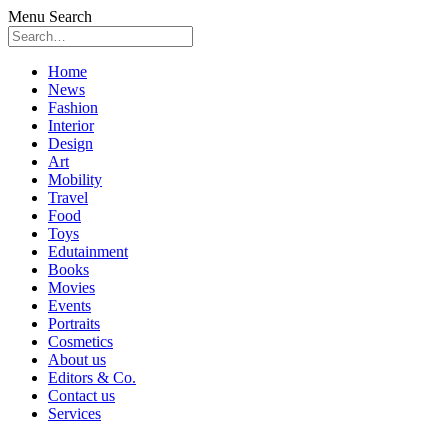
Menu
Search
Skip
Home
to
News
content
Fashion
Interior
Design
Art
Mobility
Travel
Food
Toys
Edutainment
Books
Movies
Events
Portraits
Cosmetics
About us
Editors & Co.
Contact us
Services