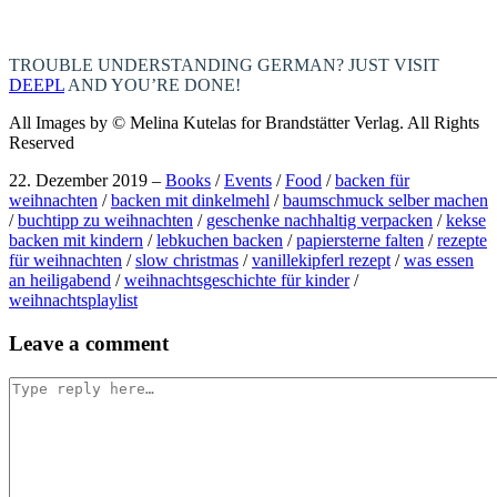
TROUBLE UNDERSTANDING GERMAN? JUST VISIT
DEEPL
AND YOU’RE DONE!
All Images by © Melina Kutelas for Brandstätter Verlag. All Rights
Reserved
22. Dezember 2019
–
Books
/
Events
/
Food
/
backen für
weihnachten
/
backen mit dinkelmehl
/
baumschmuck selber machen
/
buchtipp zu weihnachten
/
geschenke nachhaltig verpacken
/
kekse
backen mit kindern
/
lebkuchen backen
/
papiersterne falten
/
rezepte
für weihnachten
/
slow christmas
/
vanillekipferl rezept
/
was essen
an heiligabend
/
weihnachtsgeschichte für kinder
/
weihnachtsplaylist
Post
Leave a comment
navigation