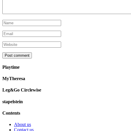
Playtime
MyTheresa
Leg&Go Circlewise
stapelstein
Contents
About us
Contact us