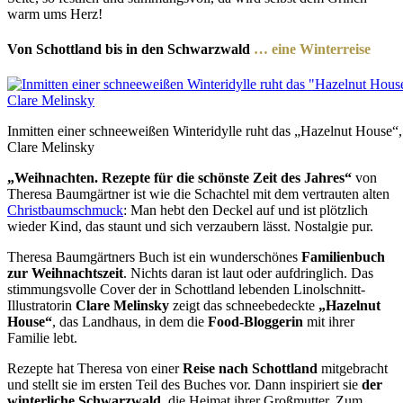
warm ums Herz!
Von Schottland bis in den Schwarzwald
… eine Winterreise
Inmitten einer schneeweißen Winteridylle ruht das „Hazelnut House“, i
Clare Melinsky
„Weihnachten.
Rezepte für die schönste Zeit des Jahres“
von
Theresa Baumgärtner ist wie die Schachtel mit dem vertrauten alten
Christbaumschmuck
: Man hebt den Deckel auf und ist plötzlich
wieder Kind, das staunt und sich verzaubern lässt. Nostalgie pur.
Theresa Baumgärtners Buch ist ein wunderschönes
Familienbuch
zur Weihnachtszeit
. Nichts daran ist laut oder aufdringlich. Das
stimmungsvolle Cover der in Schottland lebenden Linolschnitt-
Illustratorin
Clare Melinsky
zeigt das schneebedeckte
„Hazelnut
House“
, das Landhaus, in dem die
Food-Bloggerin
mit ihrer
Familie lebt.
Rezepte hat Theresa von einer
Reise nach Schottland
mitgebracht
und stellt sie im ersten Teil des Buches vor. Dann inspiriert sie
der
winterliche Schwarzwald
, die Heimat ihrer Großmutter. Zum