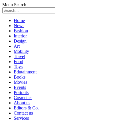
Menu
Search
Skip
Home
to
News
content
Fashion
Interior
Design
Art
Mobility
Travel
Food
Toys
Edutainment
Books
Movies
Events
Portraits
Cosmetics
About us
Editors & Co.
Contact us
Services