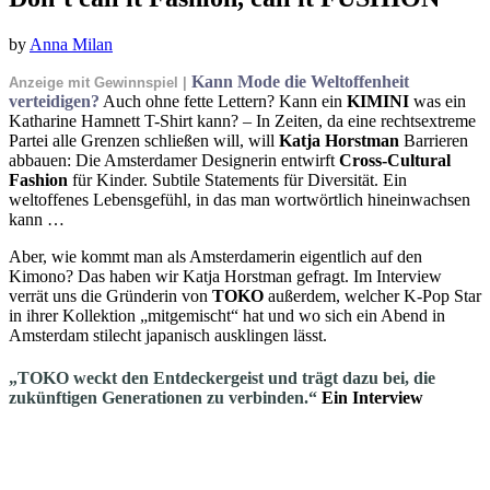
by
Anna Milan
Kann Mode die Weltoffenheit
Anzeige mit Gewinnspiel |
verteidigen?
Auch ohne fette Lettern? Kann ein
KIMINI
was ein
Katharine Hamnett T-Shirt kann? – In Zeiten, da eine rechtsextreme
Partei alle Grenzen schließen will, will
Katja Horstman
Barrieren
abbauen: Die Amsterdamer Designerin entwirft
Cross-Cultural
Fashion
für Kinder. Subtile Statements für Diversität. Ein
weltoffenes Lebensgefühl, in das man wortwörtlich hineinwachsen
kann …
Aber, wie kommt man als Amsterdamerin eigentlich auf den
Kimono? Das haben wir Katja Horstman gefragt. Im Interview
verrät uns die Gründerin von
TOKO
außerdem, welcher K-Pop Star
in ihrer Kollektion „mitgemischt“ hat und wo sich ein Abend in
Amsterdam stilecht japanisch ausklingen lässt.
„TOKO weckt den Entdeckergeist und trägt dazu bei, die
zukünftigen Generationen zu verbinden.“
Ein Interview