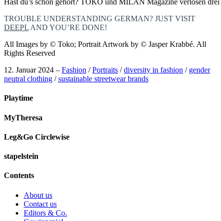
Hast du’s schon gehört? TOKO und MILAN Magazine verlosen drei
TROUBLE UNDERSTANDING GERMAN? JUST VISIT
DEEPL
AND YOU’RE DONE!
All Images by © Toko; Portrait Artwork by © Jasper Krabbé. All
Rights Reserved
12. Januar 2024
–
Fashion
/
Portraits
/
diversity in fashion
/
gender
neutral clothing
/
sustainable streetwear brands
Post
Playtime
navigation
MyTheresa
Leg&Go Circlewise
stapelstein
Contents
About us
Contact us
Editors & Co.