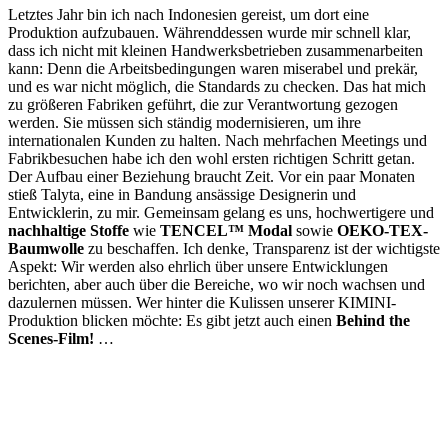
Letztes Jahr bin ich nach Indonesien gereist, um dort eine
Produktion aufzubauen. Währenddessen wurde mir schnell klar,
dass ich nicht mit kleinen Handwerksbetrieben zusammenarbeiten
kann: Denn die Arbeitsbedingungen waren miserabel und prekär,
und es war nicht möglich, die Standards zu checken. Das hat mich
zu größeren Fabriken geführt, die zur Verantwortung gezogen
werden. Sie müssen sich ständig modernisieren, um ihre
internationalen Kunden zu halten. Nach mehrfachen Meetings und
Fabrikbesuchen habe ich den wohl ersten richtigen Schritt getan.
Der Aufbau einer Beziehung braucht Zeit. Vor ein paar Monaten
stieß Talyta, eine in Bandung ansässige Designerin und
Entwicklerin, zu mir. Gemeinsam gelang es uns, hochwertigere und
nachhaltige Stoffe
wie
TENCEL
™
Modal
sowie
OEKO-TEX
-
Baumwolle
zu beschaffen. Ich denke, Transparenz ist der wichtigste
Aspekt: Wir werden also ehrlich über unsere Entwicklungen
berichten, aber auch über die Bereiche, wo wir noch wachsen und
dazulernen müssen. Wer hinter die Kulissen unserer
KIMINI
-
Produktion blicken möchte: Es gibt jetzt auch einen
Behind the
Scenes-Film!
…