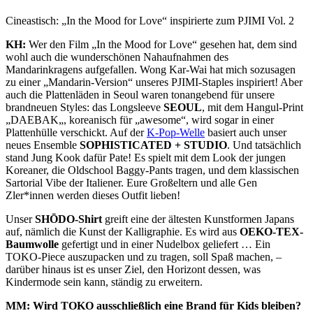
Cineastisch: „In the Mood for Love“ inspirierte zum PJIMI Vol. 2
KH:
Wer den Film „In the Mood for Love“ gesehen hat, dem sind
wohl auch die wunderschönen Nahaufnahmen des
Mandarinkragens aufgefallen. Wong Kar-Wai hat mich sozusagen
zu einer „Mandarin-Version“ unseres
PJIMI
-Staples inspiriert! Aber
auch die Plattenläden in Seoul waren tonangebend für unsere
brandneuen Styles: das Longsleeve
SEOUL
,
mit dem Hangul-Print
„
DAEBAK
„, koreanisch für „awesome“, wird sogar in einer
Plattenhülle verschickt. Auf der
K-Pop-Welle
basiert auch unser
neues Ensemble
SOPHISTICATED + STUDIO
. Und tatsächlich
stand Jung Kook dafür Pate! Es spielt mit dem Look der jungen
Koreaner, die Oldschool Baggy-Pants tragen, und dem klassischen
Sartorial Vibe der Italiener. Eure Großeltern und alle Gen
Zler*innen werden dieses Outfit lieben!
Unser
SHŌDO
-Shirt
greift eine der ältesten Kunstformen Japans
auf, nämlich die Kunst der Kalligraphie. Es wird aus
OEKO-TEX-
Baumwolle
gefertigt und in einer Nudelbox geliefert … Ein
TOKO
-Piece auszupacken und zu tragen, soll Spaß machen, –
darüber hinaus ist es unser Ziel, den Horizont dessen, was
Kindermode sein kann, ständig zu erweitern.
MM: Wird
TOKO
ausschließlich eine Brand für Kids bleiben?