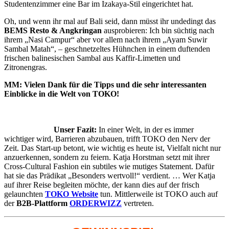
Studentenzimmer eine Bar im Izakaya-Stil eingerichtet hat.
Oh, und wenn ihr mal auf Bali seid, dann müsst ihr undedingt das
BEMS
Resto & Angkringan
ausprobieren: Ich bin süchtig nach
ihrem „Nasi Campur“ aber vor allem nach ihrem „Ayam Suwir
Sambal Matah“, – geschnetzeltes Hühnchen in einem duftenden
frischen balinesischen Sambal aus Kaffir-Limetten und
Zitronengras.
MM: Vielen Dank für die Tipps und die sehr interessanten
Einblicke in die Welt von TOKO!
Unser Fazit:
In einer Welt, in der es immer
wichtiger wird, Barrieren abzubauen, trifft TOKO den Nerv der
Zeit. Das Start-up betont, wie wichtig es heute ist, Vielfalt nicht nur
anzuerkennen, sondern zu feiern. Katja Horstman setzt mit ihrer
Cross-Cultural Fashion ein subtiles wie mutiges Statement. Dafür
hat sie das Prädikat „Besonders wertvoll!“ verdient. … Wer Katja
auf ihrer Reise begleiten möchte, der kann dies auf der frisch
gelaunchten
TOKO
Website
tun. Mittlerweile ist
TOKO
auch auf
der
B2B-Plattform
ORDERWIZZ
vertreten.