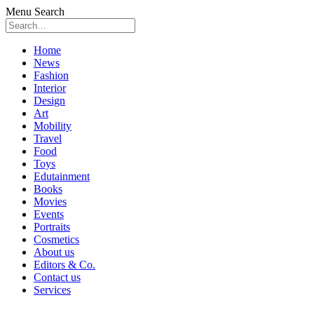
Menu
Search
Skip
Home
to
News
content
Fashion
Interior
Design
Art
Mobility
Travel
Food
Toys
Edutainment
Books
Movies
Events
Portraits
Cosmetics
About us
Editors & Co.
Contact us
Services