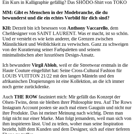
Ein Kurs in Kalligraphie gefällig? Das SHŌDO-Shirt von TOKO
MM: Gibt es Menschen in der Modebranche, die du
bewunderst und die ein echtes Vorbild für dich sind?
KH:
Derzeit bin ich besessen von
Anthony Vaccarello
, dem
Chefdesigner von
SAINT LAURENT
. Was er macht, ist so schön.
Und er versteht es wie kein anderer, die Grenzen zwischen
Männlichkeit und Weiblichkeit zu verwischen. Ganz zu schweigen
von der Kuratierung seiner Farbpaletten und seinem
minimalistischen aber luxuriösen Design-Ansatz.
Ich bewundere
Virgil Abloh
, weil er die Streetwear erstmals in die
Haute Couture eingeführt hat: Seine Cross-Cultural Fashion für
LOUIS VUITTON
21/22 mit den langen Mänteln und den
afrikanischen Drapierungen ist eine Kollektion, an die ich immer
noch gerne zurückdenke.
Auch
THE ROW
fasziniert mich: Mir gefällt das Konzept der
Olsen-Twins, denn sie bleiben ihrer Philosophie treu. Auf The Rows
Instagram Account posten sie auch mal einen Gauguin und nicht nur
ihre Produkte. Das ist meiner Meinung nach wichtig. Denn man
folgt nicht nur einer Marke. Man folgt jemandem, weil man sich von
ihm inspirieren lässt. Und zu teilen, woher man seine Inspiration
bezieht, hilft dem Kunden und dem Designer, sich auf einer tieferen