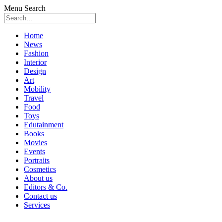
Menu
Search
Skip
Home
to
News
content
Fashion
Interior
Design
Art
Mobility
Travel
Food
Toys
Edutainment
Books
Movies
Events
Portraits
Cosmetics
About us
Editors & Co.
Contact us
Services