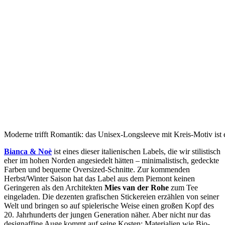
Moderne trifft Romantik: das Unisex-Longsleeve mit Kreis-Motiv ist 
Bianca & Noè
ist eines dieser italienischen Labels, die wir stilistisch
eher im hohen Norden angesiedelt hätten – minimalistisch, gedeckte
Farben und bequeme Oversized-Schnitte. Zur kommenden
Herbst/Winter Saison hat das Label aus dem Piemont keinen
Geringeren als den Architekten
Mies van der Rohe
zum Tee
eingeladen. Die dezenten grafischen Stickereien erzählen von seiner
Welt und bringen so auf spielerische Weise einen großen Kopf des
20. Jahrhunderts der jungen Generation näher. Aber nicht nur das
designaffine Auge kommt auf seine Kosten: Materialien wie Bio-