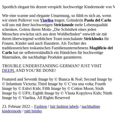
Sportlich elegant bis dezent verspielt: hochwertige Kindermode von
Wie eine warme und elegante Umarmung,
so fühlt es sich an, wenn
wir einen Pullover von
Viaelisa
tragen. Gründerin
Paola del Carlo
will uns mit ihrer hochwertigen
Strickmode
mehr Lebensqualität
schenken. Getreu ihrem Motto „Die Schönheit eines jeden
Menschen erwächst sich aus dem Wohlbefinden“ entwirft sie mit
ihrem überwiegend weiblichen Team nonchalante
Stricklooks
für
Frauen, Kinder und auch Haustiere. Als Tochter des
traditionsreichen toskanischen Familienunternehmens
Maglificio del
Carlo
hat sie selbstverständlich ein Händchen für hochwertige
Materialien, die nachhaltige Produkte garantieren.
TROUBLE UNDERSTANDING GERMAN? JUST VISIT
DEEPL
AND YOU’RE DONE!
Featured and Seventh Image by © Bianca & Noè; Second Image by
© Infantium Victoria; Third Image by © C’era una volta; Fourth
Image by © Eshvi Kids; Fifth Image by © Cotton Moon; Sixth
Image by © UPA; Eighth Image by © Vlasta Kopylova Kids; Ninth
Image by © Viaelisa. All Rights Reserved
23. Februar 2022
–
Fashion
/
fair fashion labels
/
nachhaltige
kindermode
/
pitti bimbo