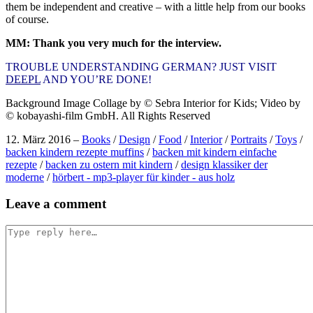
them be independent and creative – with a little help from our books
of course.
MM: Thank you very much for the interview.
TROUBLE UNDERSTANDING GERMAN? JUST VISIT
DEEPL
AND YOU’RE DONE!
Background Image Collage by © Sebra Interior for Kids; Video by
© kobayashi-film GmbH. All Rights Reserved
12. März 2016
–
Books
/
Design
/
Food
/
Interior
/
Portraits
/
Toys
/
backen kindern rezepte muffins
/
backen mit kindern einfache
rezepte
/
backen zu ostern mit kindern
/
design klassiker der
moderne
/
hörbert - mp3-player für kinder - aus holz
Post
Leave a comment
navigation