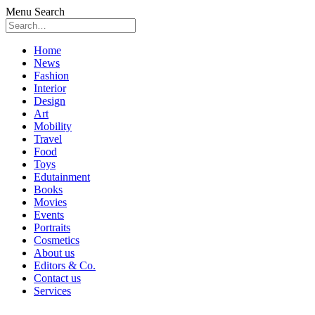
Menu
Search
Skip
Home
to
News
content
Fashion
Interior
Design
Art
Mobility
Travel
Food
Toys
Edutainment
Books
Movies
Events
Portraits
Cosmetics
About us
Editors & Co.
Contact us
Services