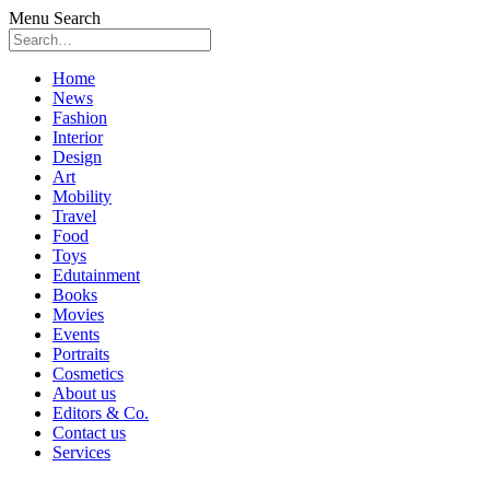
Menu
Search
Skip
Home
to
News
content
Fashion
Interior
Design
Art
Mobility
Travel
Food
Toys
Edutainment
Books
Movies
Events
Portraits
Cosmetics
About us
Editors & Co.
Contact us
Services