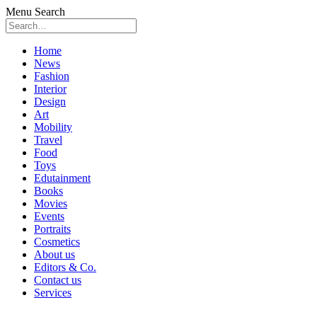
Menu
Search
Skip
Home
to
News
content
Fashion
Interior
Design
Art
Mobility
Travel
Food
Toys
Edutainment
Books
Movies
Events
Portraits
Cosmetics
About us
Editors & Co.
Contact us
Services