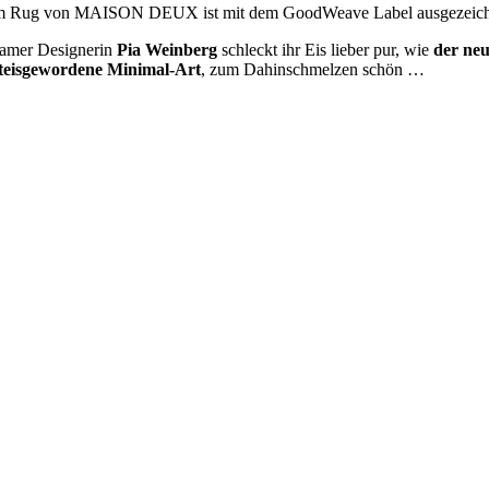
 Cream Rug von MAISON DEUX ist mit dem GoodWeave Label ausgezeic
damer Designerin
Pia Weinberg
schleckt ihr Eis lieber pur, wie
der ne
fteisgewordene Minimal-Art
, zum Dahinschmelzen schön …