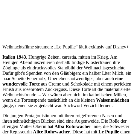
Weihnachtsfilme streamen: „Le Pupille“ läuft exklusiv auf Disney+
Italien 1943.
Hungrige Zeiten, carestia, mitten im Krieg. Am
Heiligen Abend inszenieren deshalb findige Klosterfrauen ihre
Zöglinge als eindrucksvolles Standbild der Weihnachtsgeschichte.
Dafür gibt’s Spenden von den Gläubigen: ein halber Liter Milch, ein
paar Scheite Feuerholz, Überlebensnotwendiges, aber auch
eine
wundervolle Torte
aus Creme und Schokolade mit einem perfekten
Finish aus rosenrotem Zuckerguss. Diese Torte ist die materialisierte
Weihnachtsfreude. – Wir wären aber nicht im katholischen Milieu,
wenn die Tortenspende tatsächlich an die kleinen
Waisenmädchen
ginge, denen sie zugedacht war. Stichwort Verzicht lernen.
Die jungen Protagonistinnen mit ihren rotgefrorenen Nasen und
ihren sehnsüchtigen Blicken sind eine Augenweide. Die Rolle der
strengen Mutter Oberin hat
Alba Rohrwacher
inne, die Schwester
der Regisseurin
Alice Rohrwacher
. Diese hat mit
Le Pupille
einen