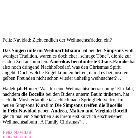
Feliz Navidad: Zieht endlich der Weihnachtsfrieden ein?
Das Singen unterm Weihnachtsbaum
hat bei den
Simpsons
wohl
weniger Tradition, waren es doch eher „schräge Töne“, die sie zur
staden Zeit anstimmten.
Amerikas berühmteste Chaos-Familie
hat
also noch dringend Nachholbedarf, was den Christmas Spirit
angeht. Doch welche Engel könnten helfen, damit es bei unseren
gelben Freunden nicht schon wieder unheilig weihnachtet? …
Hallelujah Homer! Was für eine Weihnachtsüberraschung! Ein Jahr,
nachdem
die Bocellis
bei den Bidens unterm Baum tirilierten, hat
sich die Musikerfamilie tatsächlich nach Springfield verirrt. Im
neuen Simpsons-Kurzfilm
Die Simpsons treffen die Bocellis
in Feliz Navidad
geben
Andrea
,
Matteo
und Virginia Bocelli
gleich mal ein Ständchen aus ihrem erst kürzlich erschienenen
Weihnachtsalbum „A Family Christmas“ …
Feliz Navidad
Feliz Navidad