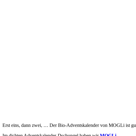
Erst eins, dann zwei, … Der Bio-Adventskalender von MOGLi ist gut 
Im dichten Adventskalender-Dschungel
haben wir
MOGL
i