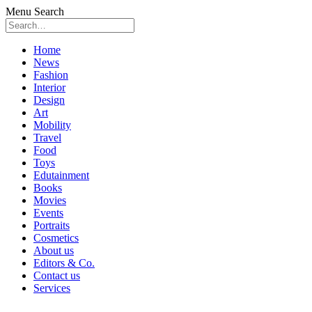
Menu
Search
Skip
Home
to
News
content
Fashion
Interior
Design
Art
Mobility
Travel
Food
Toys
Edutainment
Books
Movies
Events
Portraits
Cosmetics
About us
Editors & Co.
Contact us
Services