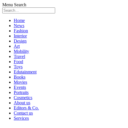
Menu
Search
Skip
Home
to
News
content
Fashion
Interior
Design
Art
Mobility
Travel
Food
Toys
Edutainment
Books
Movies
Events
Portraits
Cosmetics
About us
Editors & Co.
Contact us
Services