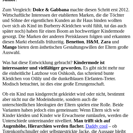
Zum Vergleich:
Dolce & Gabbana
machte diesen Schritt erst 2012.
Wirtschaftliche Interessen der etablierten Marken, die die Töchter
und Söhne der eigentlichen Kunden an ihr Haus binden wollten
(wer sich als Kind im Burberry-Kleidchen wohl fühlt, tut das auch
später noch) haben für einen Boom an hochwertiger Kindermode
gesorgt. Die Marken der anderen Preisklassen folgten und erkannten
diesen Markt ebenfalls frühzeitig.
Benetton
,
H&M
,
Zara
und
Mango
bieten dem ästhetischen Gestaltungswillen der Eltern große
Auswahl.
Was hat diese Entwicklung gebracht?
Kindermode ist
interessanter und vielfältiger geworden.
Es gibt nicht mehr nur
die einheitliche
Latzhose von Oshkosh, das schreiend bunte
Kleidchen von Oilily und die dunkelblauen Elefanten-Treter.
Modisch betrachtet, ist dies eine große Errungenschaft.
Ob ein Kind nun kindgerecht gekleidet wird oder nicht, bestimmt
aber nicht nur die Modeindustrie, sondern auch die
unterschiedlichen Ideologien der Eltern spielen eine Rolle. Beide
Varianten haben jedoch eins gemeinsam: Wenn Eltern sich wie
Kinder kleiden und Kinder wie Erwachsene rumlaufen, werden die
Unterschiede untereinander nivelliert.
Man trifft sich auf
Augenhöhe, Hierarchien werden flacher.
Daddy cool
– ob
Totenkopfschnuller oder selbstgestrickte Jacke, die Aussage bleibt