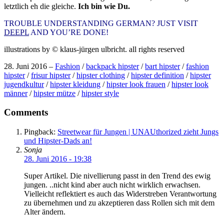
letztlich eh die gleiche.
Ich bin wie Du.
TROUBLE UNDERSTANDING GERMAN? JUST VISIT
DEEPL
AND YOU’RE DONE!
illustrations by © klaus-jürgen ulbricht. all rights reserved
28. Juni 2016
–
Fashion
/
backpack hipster
/
bart hipster
/
fashion
hipster
/
frisur hipster
/
hipster clothing
/
hipster definition
/
hipster
jugendkultur
/
hipster kleidung
/
hipster look frauen
/
hipster look
männer
/
hipster mütze
/
hipster style
Post
Comments
navigation
Pingback:
Streetwear für Jungen | UNAUthorized zieht Jungs
und Hipster-Dads an!
Sonja
28. Juni 2016 - 19:38
Super Artikel. Die nivellierung passt in den Trend des ewig
jungen. ..nicht kind aber auch nicht wirklich erwachsen.
Vielleicht reflektiert es auch das Widerstreben Verantwortung
zu übernehmen und zu akzeptieren dass Rollen sich mit dem
Alter ändern.