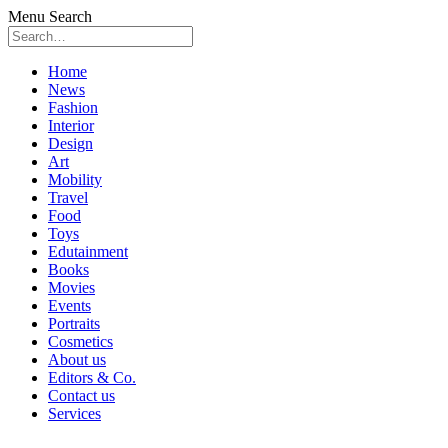
Menu
Search
Skip
Home
to
News
content
Fashion
Interior
Design
Art
Mobility
Travel
Food
Toys
Edutainment
Books
Movies
Events
Portraits
Cosmetics
About us
Editors & Co.
Contact us
Services