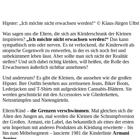
Hipster: „Ich möchte nicht erwachsen werden!“ © Klaus-Jürgen Ulbri
Was sagen uns die Eltern, die sich am Kleiderschrank der Kleinen
inspirieren?
„Ich möchte nicht erwachsen werden!“
Das kann
sympathisch sein oder nerven. Es ist verlockend, die Kinderwelt als
utopische Gegenwelt zu entwerfen, in der es sich noch frei und
unbekümmert leben lässt. Aber sollte man sich nicht der Realität
stellen? Und sich dabei richtig kleiden, will heißen, die Rolle des
Erwachsenen äußerlich sichtbar annehmen?
Und andersrum? Es gibt die Kleinen, die aussehen wie die großen
Hipster. Ihre Outfits bestehen aus zerrissenen Jeans, Biker Boots,
Lederjacken und T-Shirts mit aufgestickten Cannabis-Blättern. Sie
werden geschmückt mit den Accessoires wie Gliederketten,
Netzstrümpfen und Nietengürteln.
Eltern/Kind –
die Grenzen verschwimmen
. Mal gleichen sich die
Alten den Jungen an, mal werden die Kleinen die Schrumpfversion
der Großen. Armani, ein Label, das bekanntlich als eines der ersten
sein Imperium mit anderen Produkten als Kleidung erweiterte – bis
hin zum Möbelsegment – lancierte 1981 die Kinderlinie
Armani
Junior
.