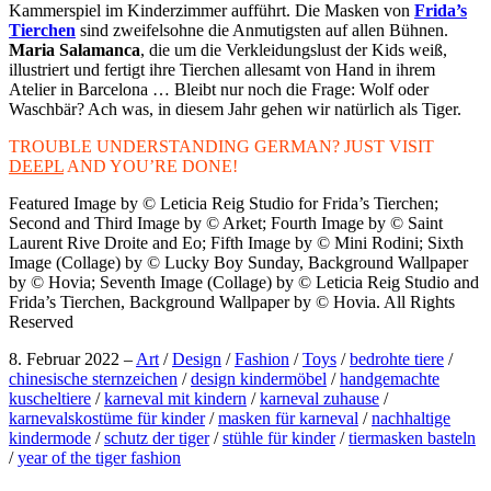
Kammerspiel im Kinderzimmer aufführt. Die Masken von
Frida’s
Tierchen
sind zweifelsohne die Anmutigsten auf allen Bühnen.
Maria Salamanca
, die um die Verkleidungslust der Kids weiß,
illustriert und fertigt ihre Tierchen allesamt von Hand in ihrem
Atelier in Barcelona … Bleibt nur noch die Frage: Wolf oder
Waschbär? Ach was, in diesem Jahr gehen wir natürlich als Tiger.
TROUBLE UNDERSTANDING GERMAN? JUST VISIT
DEEPL
AND YOU’RE DONE!
Featured Image by © Leticia Reig Studio for Frida’s Tierchen;
Second and Third Image by © Arket; Fourth Image by © Saint
Laurent Rive Droite and Eo; Fifth Image by © Mini Rodini; Sixth
Image (Collage) by © Lucky Boy Sunday, Background Wallpaper
by © Hovia; Seventh Image (Collage) by © Leticia Reig Studio and
Frida’s Tierchen, Background Wallpaper by © Hovia. All Rights
Reserved
8. Februar 2022
–
Art
/
Design
/
Fashion
/
Toys
/
bedrohte tiere
/
chinesische sternzeichen
/
design kindermöbel
/
handgemachte
kuscheltiere
/
karneval mit kindern
/
karneval zuhause
/
karnevalskostüme für kinder
/
masken für karneval
/
nachhaltige
kindermode
/
schutz der tiger
/
stühle für kinder
/
tiermasken basteln
/
year of the tiger fashion
Post