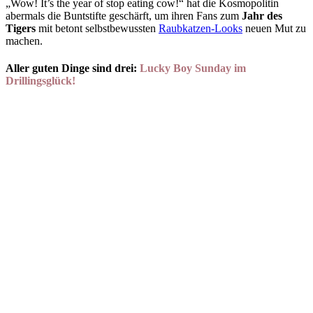
„Wow! It’s the year of stop eating cow!“ hat die Kosmopolitin
abermals die Buntstifte geschärft, um ihren Fans zum
Jahr des
Tigers
mit betont selbstbewussten
Raubkatzen-Looks
neuen Mut zu
machen.
Aller guten Dinge sind drei:
Lucky Boy Sunday im
Drillingsglück!