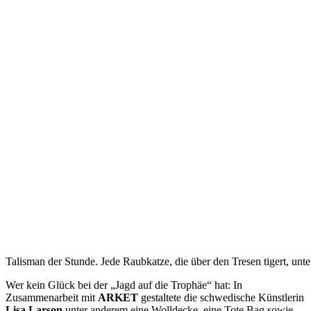
Talisman der Stunde. Jede Raubkatze, die über den Tresen tigert, unt
Wer kein Glück
bei der „Jagd auf die Trophäe“ hat: In
Zusammenarbeit mit
ARKET
gestaltete die schwedische Künstlerin
Lisa Larson
unter anderem eine Wolldecke, eine Tote Bag sowie