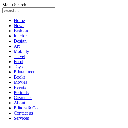
Menu
Search
Skip
Home
to
News
content
Fashion
Interior
Design
Art
Mobility
Travel
Food
Toys
Edutainment
Books
Movies
Events
Portraits
Cosmetics
About us
Editors & Co.
Contact us
Services