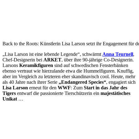
Back to the Roots: Künstlerin Lisa Larson setzt ihr Engagement für den
„
Lisa Larson
ist eine lebende Legende“, schwärmt
Anna Teurnell
,
Chef-Designerin bei
ARKET
, über ihre 90-jährige Co-Designerin.
Larsons
Keramikfiguren
sind auf schwedischen Fensterbänken
ebenso vertraut wie hierzulande etwa die Hummelfiguren. Knuffig,
aber im Vergleich zu letzteren eher skandinavisch cool. Heute, mehr
als 40 Jahre nach ihrer Serie
„Endangered Species“
, engagiert sich
Lisa Larson
erneut für den
WWF
: Zum
Start in das Jahr des
Tigers
entwarf die passionierte Tierschützerin ein
majestätisches
Unikat
…