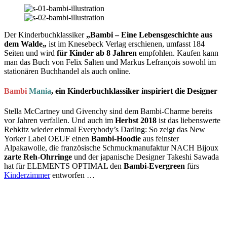
Der Kinderbuchklassiker
„Bambi –
Eine Lebensgeschichte aus
dem Walde
„
ist im Knesebeck Verlag erschienen, umfasst 184
Seiten und wird
für Kinder ab 8 Jahren
empfohlen. Kaufen kann
man das Buch von Felix Salten und Markus Lefrançois sowohl im
stationären Buchhandel als auch online.
Bambi
Mania
, ein Kinderbuchklassiker inspiriert die Designer
Stella McCartney und Givenchy sind dem Bambi-Charme bereits
vor Jahren verfallen. Und auch im
Herbst 2018
ist das liebenswerte
Rehkitz wieder einmal Everybody’s Darling: So zeigt das New
Yorker Label OEUF einen
Bambi-Hoodie
aus feinster
Alpakawolle, die französische Schmuckmanufaktur NACH Bijoux
zarte Reh-Ohrringe
und der japanische Designer Takeshi Sawada
hat für ELEMENTS OPTIMAL den
Bambi-Evergreen
fürs
Kinderzimmer
entworfen …