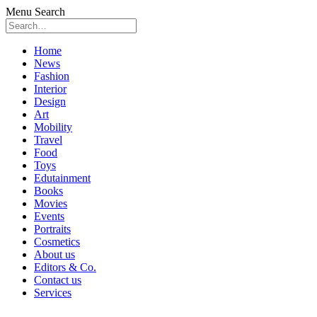
Menu
Search
Skip
Home
to
News
content
Fashion
Interior
Design
Art
Mobility
Travel
Food
Toys
Edutainment
Books
Movies
Events
Portraits
Cosmetics
About us
Editors & Co.
Contact us
Services