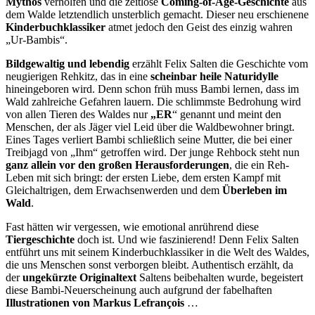
Mythos
verholfen und die zeitlose
Coming-of-Age-Geschichte
aus
dem Walde letztendlich unsterblich gemacht. Dieser neu erschienene
Kinderbuchklassiker
atmet jedoch den Geist des einzig wahren
„Ur-Bambis“.
Bildgewaltig und lebendig
erzählt Felix Salten die Geschichte vom
neugierigen Rehkitz, das in eine
scheinbar heile Naturidylle
hineingeboren wird. Denn schon früh muss Bambi lernen, dass im
Wald zahlreiche Gefahren lauern. Die schlimmste Bedrohung wird
von allen Tieren des Waldes nur
„ER
“ genannt und meint den
Menschen, der als Jäger viel Leid über die Waldbewohner bringt.
Eines Tages verliert Bambi schließlich seine Mutter, die bei einer
Treibjagd von „Ihm“ getroffen wird. Der junge Rehbock steht nun
ganz allein vor den großen Herausforderungen
, die ein Reh-
Leben mit sich bringt: der ersten Liebe, dem ersten Kampf mit
Gleichaltrigen, dem Erwachsenwerden und dem
Überleben im
Wald
.
Fast hätten wir vergessen, wie emotional anrührend diese
Tiergeschichte
doch ist. Und wie faszinierend! Denn Felix Salten
entführt uns mit seinem Kinderbuchklassiker in die Welt des Waldes,
die uns Menschen sonst verborgen bleibt. Authentisch erzählt, da
der
ungekürzte Originaltext
Saltens beibehalten wurde, begeistert
diese Bambi-Neuerscheinung auch aufgrund der fabelhaften
Illustrationen von Markus Lefrançois
…