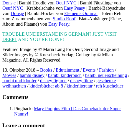
Donsje
| Bambi Hoodie von
Oeuf NYC
| Bambi Fäustlinge von
Oeuf NYC
| Krabbelschuhe von
Easy Peasy
| Bambi-Babyschuhe
von
Donsje
| Bambi-Hocker von
Elements Optimal
| Totem Reh
zum Zusammenbauen von
Studio Roof
| Blatt-Anhänger (Eiche,
Ahorn und Platane) von
Easy Peasy
.
TROUBLE UNDERSTANDING GERMAN? JUST VISIT
DEEPL
AND YOU’RE DONE!
Featured Image by © Maria Lang for Oeuf; Second Image and
Slider Images by © Knesebeck Verlag; Collage by © Milan
Magazine. All Rights Reserved
13. Oktober 2018
–
Books
/
Edutainment
/
Events
/
Fashion
/
Movies
/
bambi disney
/
bambi kinderbuch
/
bambi neuerscheinung
/
bambi und klopfer
/
disney figuren
/
disney filme
/
geschenke
weihnachten
/
kinderbücher ab 8
/
kinderliteratur
/
reh kuscheltier
Post
Comments
navigation
Pingback:
Mary Poppins Film | Das Comeback der Super
Nanny!
Leave a comment