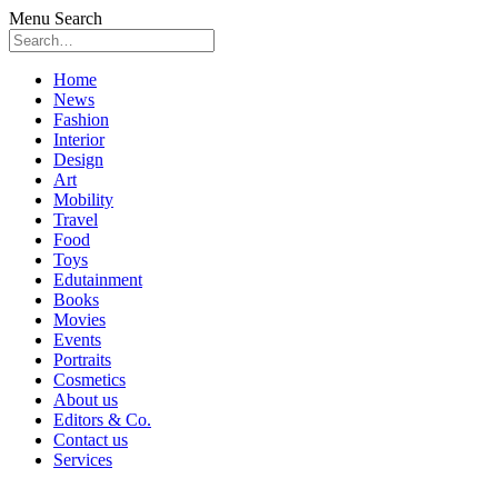
Menu
Search
Skip
Home
to
News
content
Fashion
Interior
Design
Art
Mobility
Travel
Food
Toys
Edutainment
Books
Movies
Events
Portraits
Cosmetics
About us
Editors & Co.
Contact us
Services