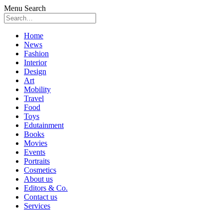
Menu
Search
Skip
Home
to
News
content
Fashion
Interior
Design
Art
Mobility
Travel
Food
Toys
Edutainment
Books
Movies
Events
Portraits
Cosmetics
About us
Editors & Co.
Contact us
Services