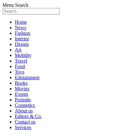
Menu
Search
Skip
Home
to
News
content
Fashion
Interior
Design
Art
Mobility
Travel
Food
Toys
Edutainment
Books
Movies
Events
Portraits
Cosmetics
About us
Editors & Co.
Contact us
Services