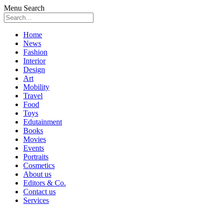
Menu
Search
Skip
Home
to
News
content
Fashion
Interior
Design
Art
Mobility
Travel
Food
Toys
Edutainment
Books
Movies
Events
Portraits
Cosmetics
About us
Editors & Co.
Contact us
Services