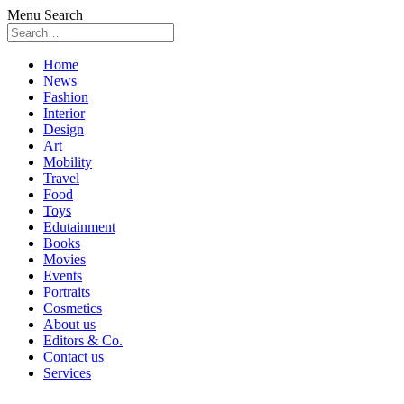
Menu
Search
Skip
Home
to
News
content
Fashion
Interior
Design
Art
Mobility
Travel
Food
Toys
Edutainment
Books
Movies
Events
Portraits
Cosmetics
About us
Editors & Co.
Contact us
Services