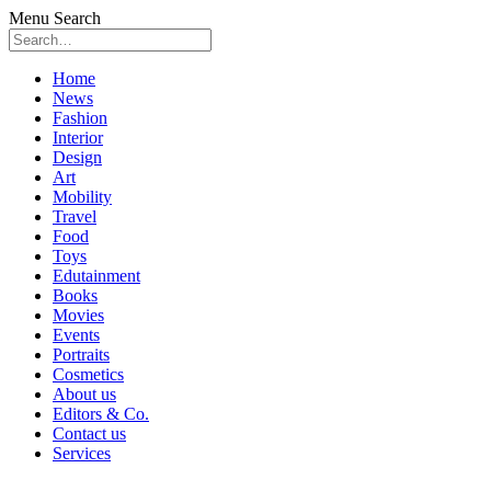
Menu
Search
Skip
Home
to
News
content
Fashion
Interior
Design
Art
Mobility
Travel
Food
Toys
Edutainment
Books
Movies
Events
Portraits
Cosmetics
About us
Editors & Co.
Contact us
Services