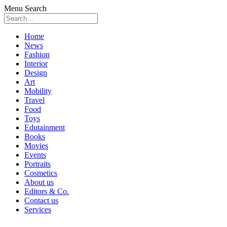
Menu
Search
Skip
Home
to
News
content
Fashion
Interior
Design
Art
Mobility
Travel
Food
Toys
Edutainment
Books
Movies
Events
Portraits
Cosmetics
About us
Editors & Co.
Contact us
Services