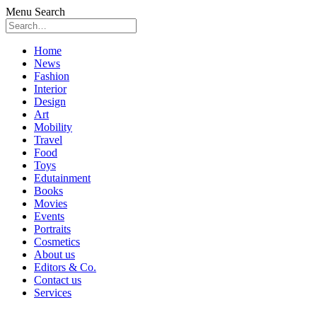
Menu
Search
Skip
Home
to
News
content
Fashion
Interior
Design
Art
Mobility
Travel
Food
Toys
Edutainment
Books
Movies
Events
Portraits
Cosmetics
About us
Editors & Co.
Contact us
Services