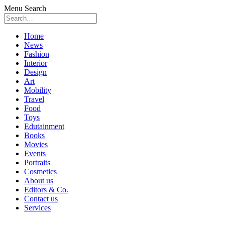
Menu
Search
Skip
Home
to
News
content
Fashion
Interior
Design
Art
Mobility
Travel
Food
Toys
Edutainment
Books
Movies
Events
Portraits
Cosmetics
About us
Editors & Co.
Contact us
Services