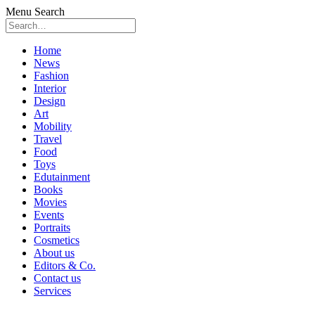
Menu
Search
Skip
Home
to
News
content
Fashion
Interior
Design
Art
Mobility
Travel
Food
Toys
Edutainment
Books
Movies
Events
Portraits
Cosmetics
About us
Editors & Co.
Contact us
Services