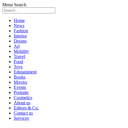
Menu
Search
Skip
Home
to
News
content
Fashion
Interior
Design
Art
Mobility
Travel
Food
Toys
Edutainment
Books
Movies
Events
Portraits
Cosmetics
About us
Editors & Co.
Contact us
Services