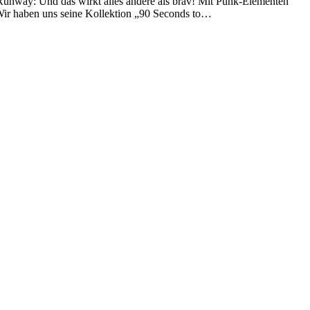
Runway: Und das wirkt alles andere als brav! Mit Punk-Elementen
 Wir haben uns seine Kollektion „90 Seconds to…