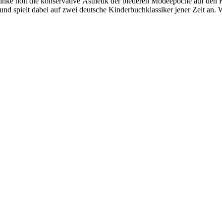
nke holt die konservative Ästhetik der biederen Modeepoche auf den 
und spielt dabei auf zwei deutsche Kinderbuchklassiker jener Zeit an.