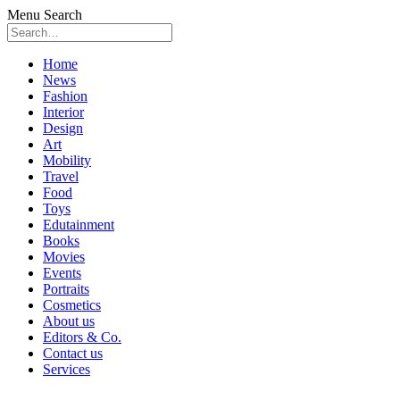
Menu
Search
Skip
Home
to
News
content
Fashion
Interior
Design
Art
Mobility
Travel
Food
Toys
Edutainment
Books
Movies
Events
Portraits
Cosmetics
About us
Editors & Co.
Contact us
Services