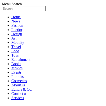
Menu
Search
Skip
Home
to
News
content
Fashion
Interior
Design
Art
Mobility
Travel
Food
Toys
Edutainment
Books
Movies
Events
Portraits
Cosmetics
About us
Editors & Co.
Contact us
Services