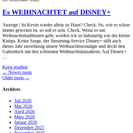
Es WEIHNACHTET auf DISNEY+
Anzeige | Ist Kevin wieder allein zu Haus? Check. So, wie es schon
immer gewesen ist, so soll es sein. Check. Wenn es um
Weihnachtstraditionen geht, werden wir so halsstarrig wie der kleine
Knirps. Keine Sorge, der Streaming-Service Disney+ stillt auch
dieses Jahr zuverlässig unsere Weihnachtsnostalgie und deckt den
Gabentisch mit den schönsten Weihnachtsklassikern. Auf Disney+
…
Keep reading
Posts
←
Newer posts
Older posts
→
navigation
Archives
Juli 2026
Mai 2026
April 2026
März 2026
Januar 2026
Dezember 2025
November 2025