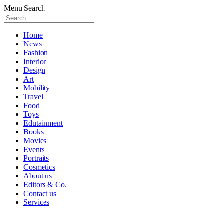
Menu
Search
Skip
Home
to
News
content
Fashion
Interior
Design
Art
Mobility
Travel
Food
Toys
Edutainment
Books
Movies
Events
Portraits
Cosmetics
About us
Editors & Co.
Contact us
Services