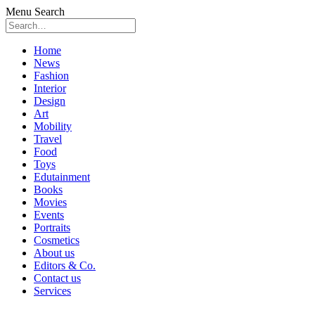
Menu
Search
Skip
Home
to
News
content
Fashion
Interior
Design
Art
Mobility
Travel
Food
Toys
Edutainment
Books
Movies
Events
Portraits
Cosmetics
About us
Editors & Co.
Contact us
Services