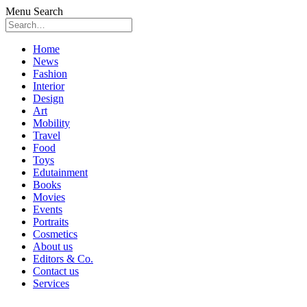
Menu
Search
Skip
Home
to
News
content
Fashion
Interior
Design
Art
Mobility
Travel
Food
Toys
Edutainment
Books
Movies
Events
Portraits
Cosmetics
About us
Editors & Co.
Contact us
Services