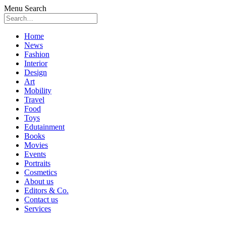
Menu
Search
Skip
Home
to
News
content
Fashion
Interior
Design
Art
Mobility
Travel
Food
Toys
Edutainment
Books
Movies
Events
Portraits
Cosmetics
About us
Editors & Co.
Contact us
Services